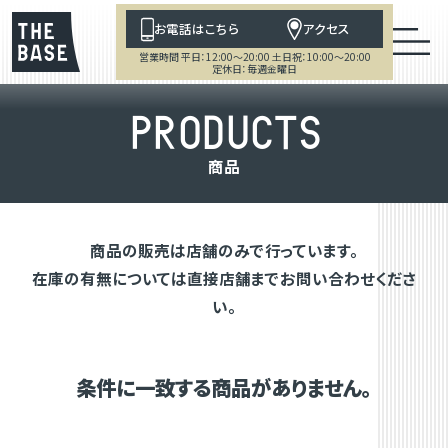
お電話はこちら
アクセス
営業時間 平日：12:00～20:00 土日祝：10:00～20:00
定休日：毎週金曜日
P
R
O
D
U
C
T
S
商
品
商品の販売は店舗のみで行っています。
在庫の有無については直接店舗までお問い合わせくださ
い。
条件に一致する商品がありません。