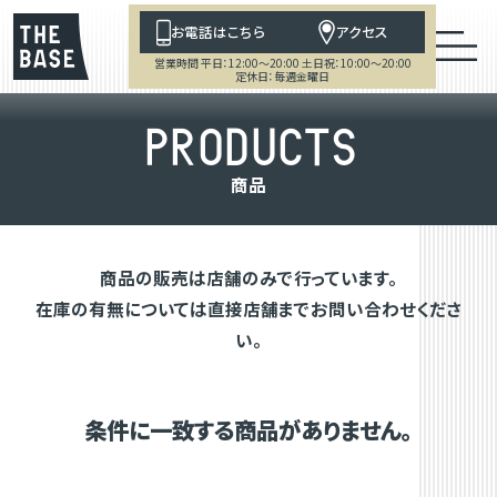
お電話はこちら
アクセス
営業時間 平日：12:00～20:00 土日祝：10:00～20:00
定休日：毎週金曜日
P
R
O
D
U
C
T
S
商
品
商品の販売は店舗のみで行っています。
在庫の有無については直接店舗までお問い合わせくださ
い。
条件に一致する商品がありません。