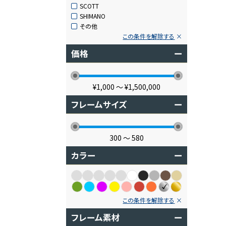
SCOTT
SHIMANO
その他
この条件を解除する
価格
ー
¥1,000
〜
¥1,500,000
フレームサイズ
ー
300
〜
580
カラー
ー
この条件を解除する
フレーム素材
ー