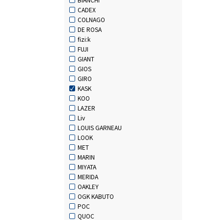
CADEX
COLNAGO
DE ROSA
fizi:k
FUJI
GIANT
GIOS
GIRO
KASK
KOO
LAZER
Liv
LOUIS GARNEAU
LOOK
MET
MARIN
MIYATA
MERIDA
OAKLEY
OGK KABUTO
POC
QUOC