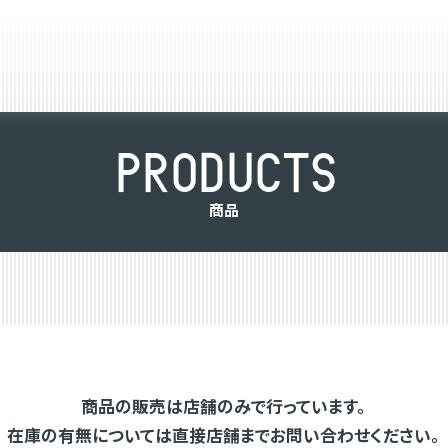
P
R
O
D
U
C
T
S
商
品
商品の販売は店舗のみで行っています。
在庫の有無については直接店舗までお問い合わせください。