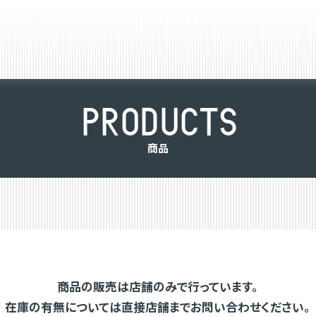
P
R
O
D
U
C
T
S
商
品
商品の販売は店舗のみで行っています。
在庫の有無については直接店舗までお問い合わせください。