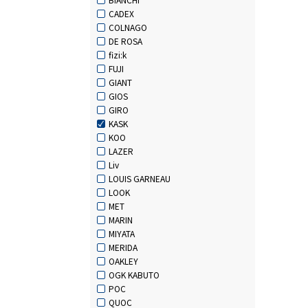
CADEX
COLNAGO
DE ROSA
fizi:k
FUJI
GIANT
GIOS
GIRO
KASK
KOO
LAZER
Liv
LOUIS GARNEAU
LOOK
MET
MARIN
MIYATA
MERIDA
OAKLEY
OGK KABUTO
POC
QUOC