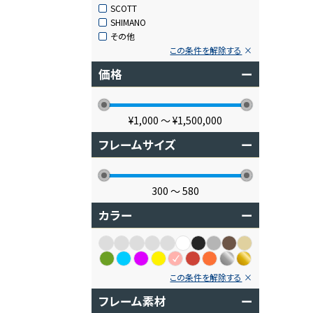
SCOTT
SHIMANO
その他
この条件を解除する
価格
ー
¥1,000
〜
¥1,500,000
フレームサイズ
ー
300
〜
580
カラー
ー
この条件を解除する
フレーム素材
ー