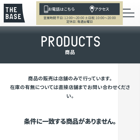
お電話はこちら
アクセス
営業時間 平日：12:00～20:00 土日祝：10:00～20:00
定休日：毎週金曜日
P
R
O
D
U
C
T
S
商
品
商品の販売は店舗のみで行っています。
在庫の有無については直接店舗までお問い合わせくださ
い。
条件に一致する商品がありません。