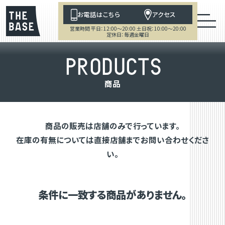
お電話はこちら
アクセス
営業時間 平日：12:00～20:00 土日祝：10:00～20:00
定休日：毎週金曜日
P
R
O
D
U
C
T
S
商
品
商品の販売は店舗のみで行っています。
在庫の有無については直接店舗までお問い合わせくださ
い。
条件に一致する商品がありません。