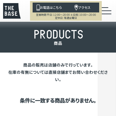
お電話はこちら
アクセス
営業時間 平日：12:00～20:00 土日祝：10:00～20:00
定休日：毎週金曜日
P
R
O
D
U
C
T
S
商
品
商品の販売は店舗のみで行っています。
在庫の有無については直接店舗までお問い合わせくださ
い。
条件に一致する商品がありません。