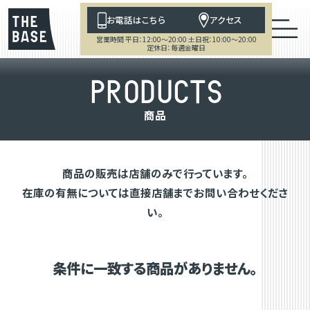
お電話はこちら
アクセス
営業時間 平日：12:00～20:00 土日祝：10:00～20:00
定休日：毎週金曜日
P
R
O
D
U
C
T
S
商
品
商品の販売は店舗のみで行っています。
在庫の有無については直接店舗までお問い合わせくださ
い。
条件に一致する商品がありません。