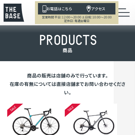
お電話はこちら
アクセス
営業時間 平日：12:00～20:00 土日祝：10:00～20:00
定休日：毎週金曜日
P
R
O
D
U
C
T
S
商
品
商品の販売は店舗のみで行っています。
在庫の有無については直接店舗までお問い合わせくださ
い。