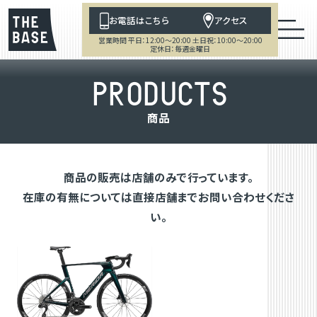
お電話はこちら
アクセス
営業時間 平日：12:00～20:00 土日祝：10:00～20:00
定休日：毎週金曜日
P
R
O
D
U
C
T
S
商
品
商品の販売は店舗のみで行っています。
在庫の有無については直接店舗までお問い合わせくださ
い。