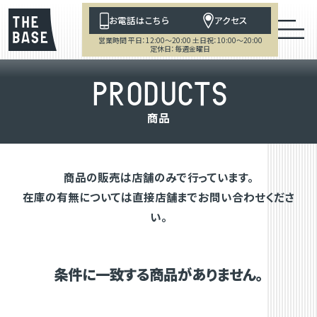
お電話はこちら
アクセス
営業時間 平日：12:00～20:00 土日祝：10:00～20:00
定休日：毎週金曜日
P
R
O
D
U
C
T
S
商
品
商品の販売は店舗のみで行っています。
在庫の有無については直接店舗までお問い合わせくださ
い。
条件に一致する商品がありません。