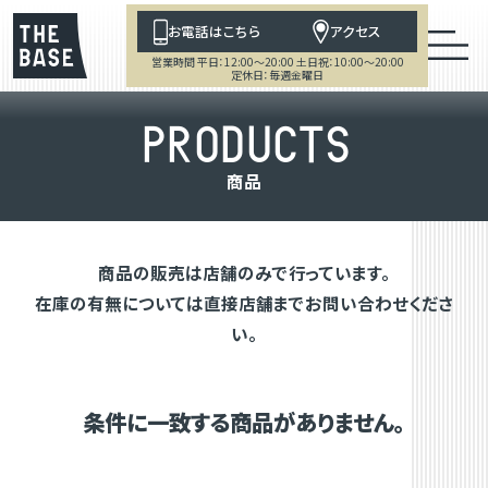
お電話はこちら
アクセス
営業時間 平日：12:00～20:00 土日祝：10:00～20:00
定休日：毎週金曜日
P
R
O
D
U
C
T
S
商
品
商品の販売は店舗のみで行っています。
在庫の有無については直接店舗までお問い合わせくださ
い。
条件に一致する商品がありません。