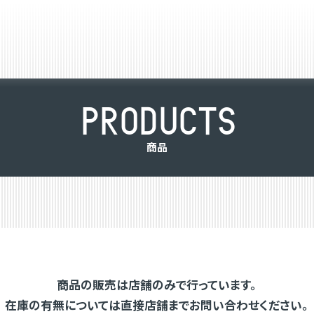
P
R
O
D
U
C
T
S
商
品
商品の販売は店舗のみで行っています。
在庫の有無については直接店舗までお問い合わせください。