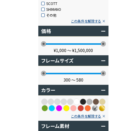
SCOTT
SHIMANO
その他
この条件を解除する
価格
ー
¥1,000
〜
¥1,500,000
フレームサイズ
ー
300
〜
580
カラー
ー
この条件を解除する
フレーム素材
ー