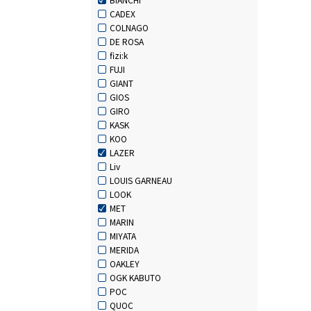
CADEX
COLNAGO
DE ROSA
fizi:k
FUJI
GIANT
GIOS
GIRO
KASK
KOO
LAZER
Liv
LOUIS GARNEAU
LOOK
MET
MARIN
MIYATA
MERIDA
OAKLEY
OGK KABUTO
POC
QUOC