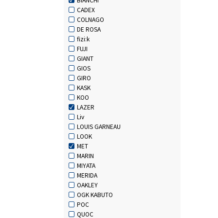
CADEX
COLNAGO
DE ROSA
fizi:k
FUJI
GIANT
GIOS
GIRO
KASK
KOO
LAZER
Liv
LOUIS GARNEAU
LOOK
MET
MARIN
MIYATA
MERIDA
OAKLEY
OGK KABUTO
POC
QUOC