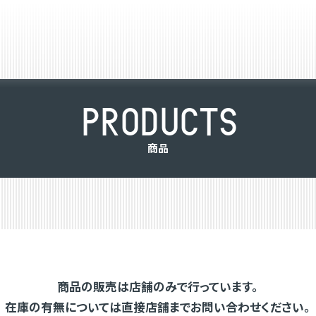
P
R
O
D
U
C
T
S
商
品
商品の販売は店舗のみで行っています。
在庫の有無については直接店舗までお問い合わせください。