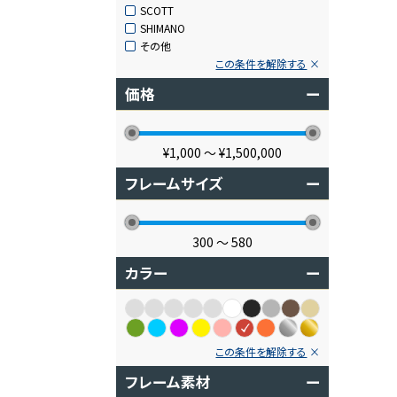
SCOTT
SHIMANO
その他
この条件を解除する
価格
ー
¥1,000
〜
¥1,500,000
フレームサイズ
ー
300
〜
580
カラー
ー
この条件を解除する
フレーム素材
ー