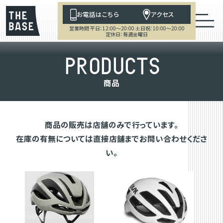
お電話はこちら
アクセス
営業時間 平日：12:00～20:00 土日祝：10:00～20:00
定休日：毎週金曜日
P
R
O
D
U
C
T
S
商
品
商品の販売は店舗のみで行っています。
在庫の有無については直接店舗までお問い合わせくださ
い。