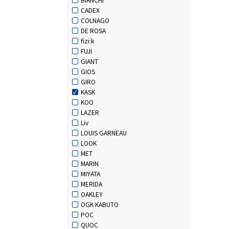
CADEX
COLNAGO
DE ROSA
fizi:k
FUJI
GIANT
GIOS
GIRO
KASK
KOO
LAZER
Liv
LOUIS GARNEAU
LOOK
MET
MARIN
MIYATA
MERIDA
OAKLEY
OGK KABUTO
POC
QUOC