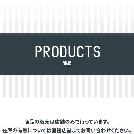
P
R
O
D
U
C
T
S
商
品
商品の販売は店舗のみで行っています。
在庫の有無については直接店舗までお問い合わせください。