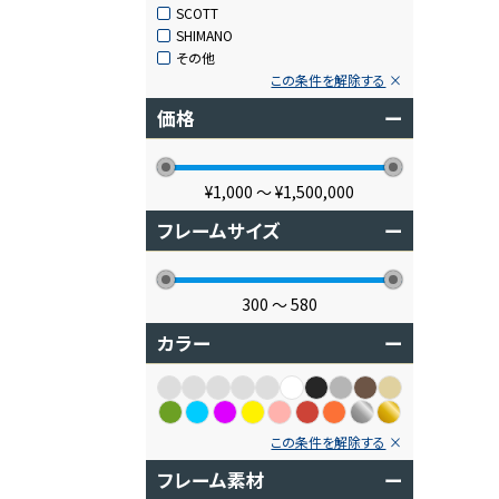
SCOTT
SHIMANO
その他
この条件を解除する
価格
ー
¥1,000
〜
¥1,500,000
フレームサイズ
ー
300
〜
580
カラー
ー
この条件を解除する
フレーム素材
ー