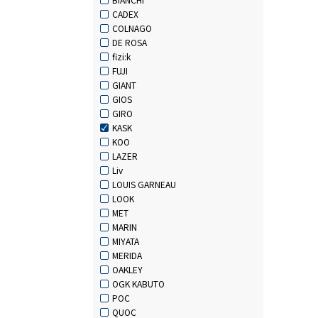
CADEX
COLNAGO
DE ROSA
fizi:k
FUJI
GIANT
GIOS
GIRO
KASK
KOO
LAZER
Liv
LOUIS GARNEAU
LOOK
MET
MARIN
MIYATA
MERIDA
OAKLEY
OGK KABUTO
POC
QUOC