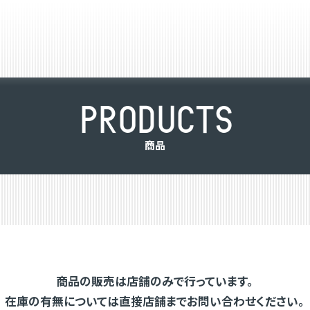
P
R
O
D
U
C
T
S
商
品
商品の販売は店舗のみで行っています。
在庫の有無については直接店舗までお問い合わせください。