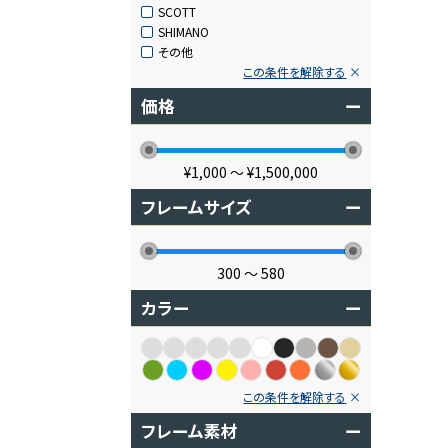
SCOTT
SHIMANO
その他
この条件を解除する
価格
ー
¥1,000
〜
¥1,500,000
フレームサイズ
ー
300
〜
580
カラー
ー
この条件を解除する
フレーム素材
ー