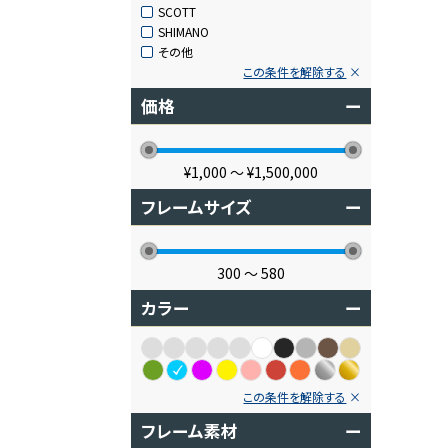
SCOTT
SHIMANO
その他
この条件を解除する
価格
ー
¥1,000
〜
¥1,500,000
フレームサイズ
ー
300
〜
580
カラー
ー
この条件を解除する
フレーム素材
ー