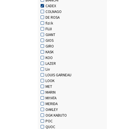
CADEX
COLNAGO
DE ROSA
fizi:k
FUJI
GIANT
GIOS
GIRO
KASK
KOO
LAZER
Liv
LOUIS GARNEAU
LOOK
MET
MARIN
MIYATA
MERIDA
OAKLEY
OGK KABUTO
POC
QUOC