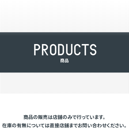
P
R
O
D
U
C
T
S
商
品
商品の販売は店舗のみで行っています。
在庫の有無については直接店舗までお問い合わせください。