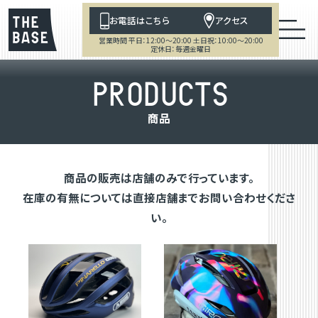
お電話はこちら
アクセス
営業時間 平日：12:00～20:00 土日祝：10:00～20:00
定休日：毎週金曜日
P
R
O
D
U
C
T
S
商
品
商品の販売は店舗のみで行っています。
在庫の有無については直接店舗までお問い合わせくださ
い。