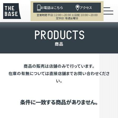
お電話はこちら
アクセス
営業時間 平日：12:00～20:00 土日祝：10:00～20:00
定休日：毎週金曜日
P
R
O
D
U
C
T
S
商
品
商品の販売は店舗のみで行っています。
在庫の有無については直接店舗までお問い合わせくださ
い。
条件に一致する商品がありません。