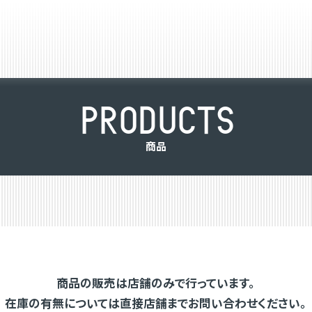
P
R
O
D
U
C
T
S
商
品
商品の販売は店舗のみで行っています。
在庫の有無については直接店舗までお問い合わせください。