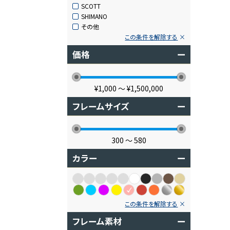
SCOTT
SHIMANO
その他
この条件を解除する
価格
ー
¥1,000
〜
¥1,500,000
フレームサイズ
ー
300
〜
580
カラー
ー
この条件を解除する
フレーム素材
ー