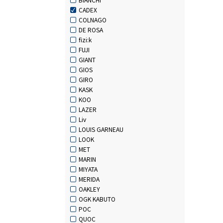
CADEX
COLNAGO
DE ROSA
fizi:k
FUJI
GIANT
GIOS
GIRO
KASK
KOO
LAZER
Liv
LOUIS GARNEAU
LOOK
MET
MARIN
MIYATA
MERIDA
OAKLEY
OGK KABUTO
POC
QUOC