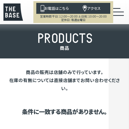
お電話はこちら
アクセス
営業時間 平日：12:00～20:00 土日祝：10:00～20:00
定休日：毎週金曜日
P
R
O
D
U
C
T
S
商
品
商品の販売は店舗のみで行っています。
在庫の有無については直接店舗までお問い合わせくださ
い。
条件に一致する商品がありません。