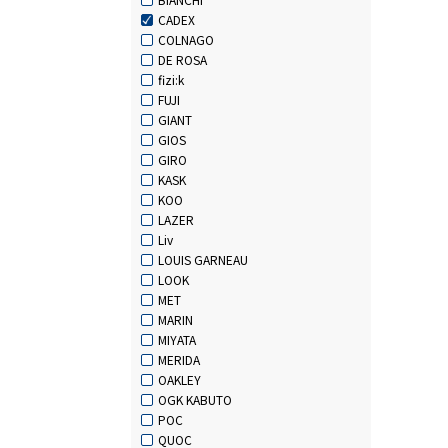
CADEX
COLNAGO
DE ROSA
fizi:k
FUJI
GIANT
GIOS
GIRO
KASK
KOO
LAZER
Liv
LOUIS GARNEAU
LOOK
MET
MARIN
MIYATA
MERIDA
OAKLEY
OGK KABUTO
POC
QUOC