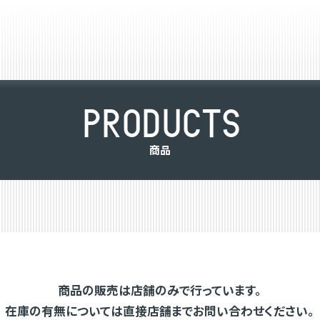
P
R
O
D
U
C
T
S
商
品
商品の販売は店舗のみで行っています。
在庫の有無については直接店舗までお問い合わせください。