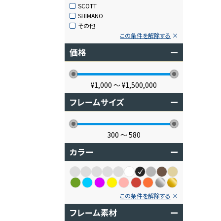
SCOTT
SHIMANO
その他
この条件を解除する
価格
ー
¥1,000
〜
¥1,500,000
フレームサイズ
ー
300
〜
580
カラー
ー
この条件を解除する
フレーム素材
ー