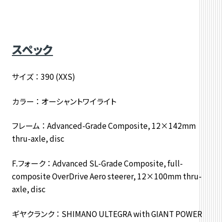
スペック
サイズ ： 390 (XXS)
カラー ： オーシャントワイライト
フレーム ： Advanced-Grade Composite, 12×142mm
thru-axle, disc
F.フォーク ： Advanced SL-Grade Composite, full-
composite OverDrive Aero steerer, 12×100mm thru-
axle, disc
ギヤクランク ： SHIMANO ULTEGRA with GIANT POWER