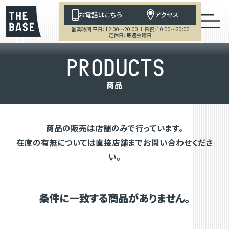
お電話はこちら
アクセス
営業時間 平日：12:00～20:00 土日祝：10:00～20:00
定休日：毎週金曜日
P
R
O
D
U
C
T
S
商
品
商品の販売は店舗のみで行っています。
在庫の有無については直接店舗までお問い合わせくださ
い。
条件に一致する商品がありません。