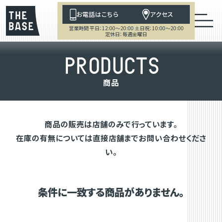
お電話はこちら
アクセス
営業時間 平日：12:00～20:00 土日祝：10:00～20:00
定休日：毎週金曜日
P
R
O
D
U
C
T
S
商
品
商品の販売は店舗のみで行っています。
在庫の有無については直接店舗までお問い合わせくださ
い。
条件に一致する商品がありません。