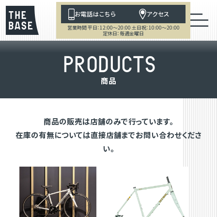
お電話はこちら
アクセス
営業時間 平日：12:00～20:00 土日祝：10:00～20:00
定休日：毎週金曜日
P
R
O
D
U
C
T
S
商
品
商品の販売は店舗のみで行っています。
在庫の有無については直接店舗までお問い合わせくださ
い。