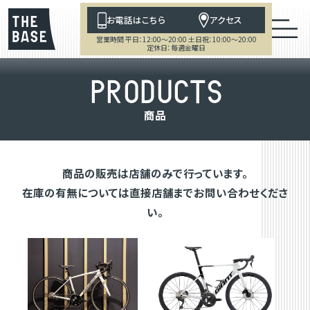
お電話はこちら
アクセス
営業時間 平日：12:00～20:00 土日祝：10:00～20:00
定休日：毎週金曜日
P
R
O
D
U
C
T
S
商
品
商品の販売は店舗のみで行っています。
在庫の有無については直接店舗までお問い合わせくださ
い。