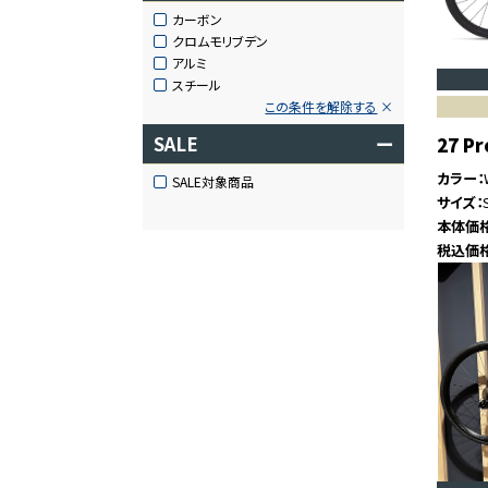
カーボン
クロムモリブデン
アルミ
スチール
この条件を解除する
SALE
ー
27 Pr
カラー
SALE対象商品
サイズ
本体価
税込価