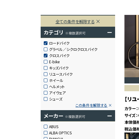
全ての条件を解除する
カテゴリ
ー
※複数選択可
ロードバイク
グラベル／シクロクロスバイク
クロスバイク
E-bike
キッズバイク
リユースバイク
ホイール
ヘルメット
アイウェア
【リユー
シューズ
この条件を解除する
カラー
メーカー
ー
サイズ
※複数選択可
本体価
ABUS
税込価
ALBA OPTICS
BIANCHI