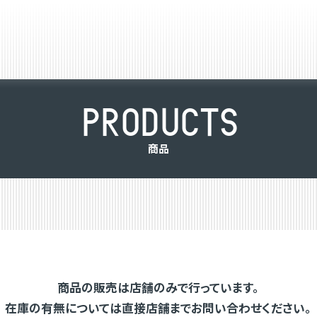
P
R
O
D
U
C
T
S
商
品
商品の販売は店舗のみで行っています。
在庫の有無については直接店舗までお問い合わせください。