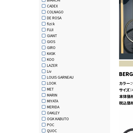
CADEX
COLNAGO
DE ROSA
fizi:k
FUJI
GIANT
GIOS
GIRO
KASK
KOO
LAZER
Liv
BER
LOUIS GARNEAU
カラー
LOOK
MET
サイズ
MARIN
本体価
MIYATA
税込価
MERIDA
OAKLEY
OGK KABUTO
POC
QUOC