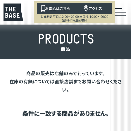
お電話はこちら
アクセス
営業時間 平日：12:00～20:00 土日祝：10:00～20:00
定休日：毎週金曜日
P
R
O
D
U
C
T
S
商
品
商品の販売は店舗のみで行っています。
在庫の有無については直接店舗までお問い合わせくださ
い。
条件に一致する商品がありません。