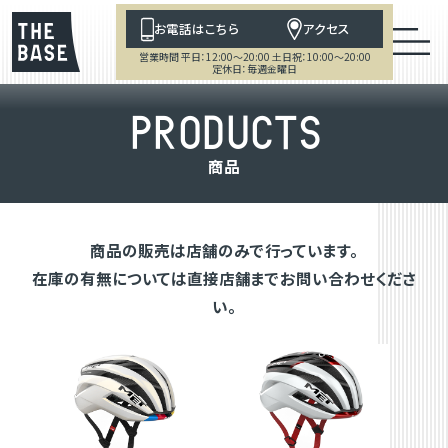
お電話はこちら
アクセス
営業時間 平日：12:00～20:00 土日祝：10:00～20:00
定休日：毎週金曜日
P
R
O
D
U
C
T
S
商
品
商品の販売は店舗のみで行っています。
在庫の有無については直接店舗までお問い合わせくださ
い。