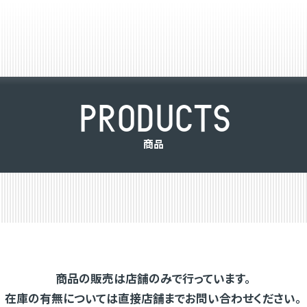
P
R
O
D
U
C
T
S
商
品
商品の販売は店舗のみで行っています。
在庫の有無については直接店舗までお問い合わせください。