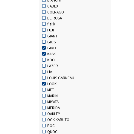
CADEX
COLNAGO
DE ROSA
fizi:k
FUJI
GIANT
GIOS
GIRO
KASK
KOO
LAZER
Liv
LOUIS GARNEAU
LOOK
MET
MARIN
MIYATA
MERIDA
OAKLEY
OGK KABUTO
POC
QUOC