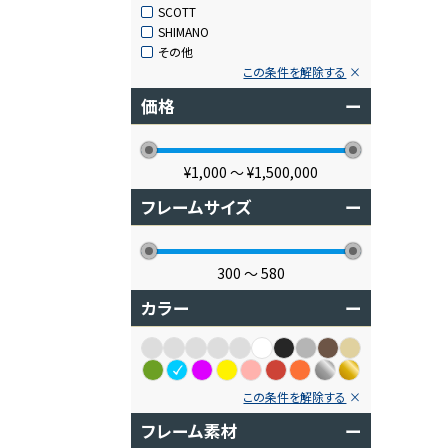
SCOTT
SHIMANO
その他
この条件を解除する
価格
ー
¥1,000
〜
¥1,500,000
フレームサイズ
ー
300
〜
580
カラー
ー
この条件を解除する
フレーム素材
ー