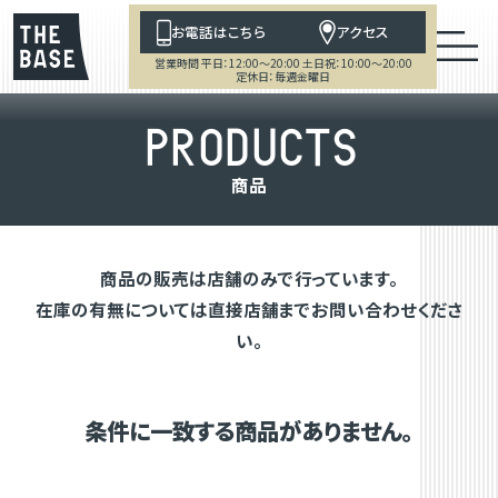
お電話はこちら
アクセス
営業時間 平日：12:00～20:00 土日祝：10:00～20:00
定休日：毎週金曜日
P
R
O
D
U
C
T
S
商
品
商品の販売は店舗のみで行っています。
在庫の有無については直接店舗までお問い合わせくださ
い。
条件に一致する商品がありません。