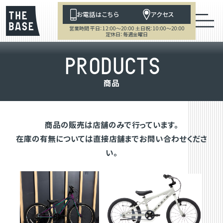
お電話はこちら
アクセス
営業時間 平日：12:00～20:00 土日祝：10:00～20:00
定休日：毎週金曜日
P
R
O
D
U
C
T
S
商
品
商品の販売は店舗のみで行っています。
在庫の有無については直接店舗までお問い合わせくださ
い。