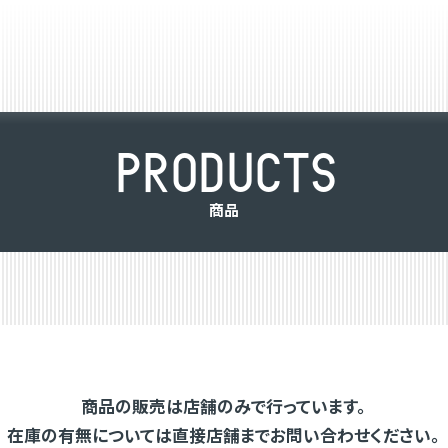
P
R
O
D
U
C
T
S
商
品
商品の販売は店舗のみで行っています。
在庫の有無については直接店舗までお問い合わせください。