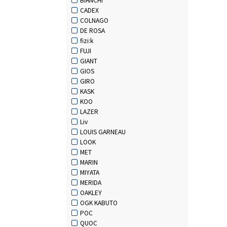
CADEX
COLNAGO
DE ROSA
fizi:k
FUJI
GIANT
GIOS
GIRO
KASK
KOO
LAZER
Liv
LOUIS GARNEAU
LOOK
MET
MARIN
MIYATA
MERIDA
OAKLEY
OGK KABUTO
POC
QUOC