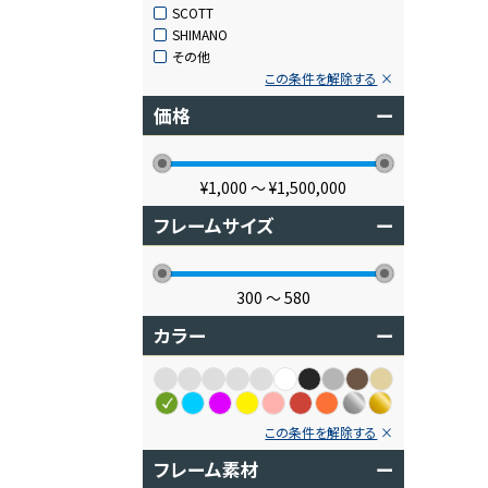
SCOTT
SHIMANO
その他
この条件を解除する
価格
ー
¥1,000
〜
¥1,500,000
フレームサイズ
ー
300
〜
580
カラー
ー
この条件を解除する
フレーム素材
ー