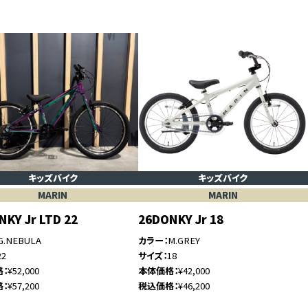
キッズバイク
キッズバイク
MARIN
MARIN
NKY Jr LTD 22
26DONKY Jr 18
G.NEBULA
カラー
M.GREY
22
サイズ
18
格
¥52,000
本体価格
¥42,000
格
¥57,200
税込価格
¥46,200