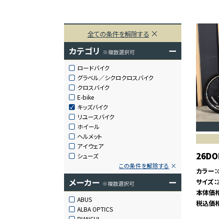
全ての条件を解除する
カテゴリ
ー
※複数選択可
ロードバイク
グラベル／シクロクロスバイク
クロスバイク
E-bike
キッズバイク
リユースバイク
ホイール
ヘルメット
アイウェア
26DO
シューズ
この条件を解除する
カラー
メーカー
ー
サイズ
※複数選択可
本体価
ABUS
税込価
ALBA OPTICS
BIANCHI