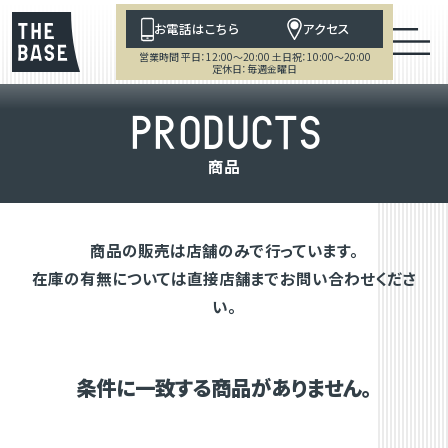
お電話はこちら
アクセス
営業時間 平日：12:00～20:00 土日祝：10:00～20:00
定休日：毎週金曜日
P
R
O
D
U
C
T
S
商
品
商品の販売は店舗のみで行っています。
在庫の有無については直接店舗までお問い合わせくださ
い。
条件に一致する商品がありません。