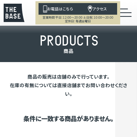
お電話はこちら
アクセス
営業時間 平日：12:00～20:00 土日祝：10:00～20:00
定休日：毎週金曜日
P
R
O
D
U
C
T
S
商
品
商品の販売は店舗のみで行っています。
在庫の有無については直接店舗までお問い合わせくださ
い。
条件に一致する商品がありません。