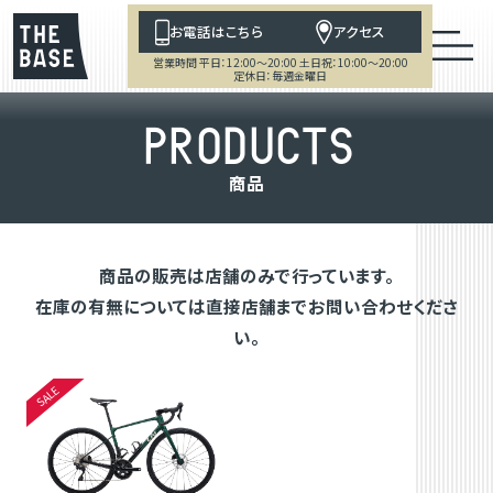
お電話はこちら
アクセス
営業時間 平日：12:00～20:00 土日祝：10:00～20:00
定休日：毎週金曜日
P
R
O
D
U
C
T
S
商
品
商品の販売は店舗のみで行っています。
在庫の有無については直接店舗までお問い合わせくださ
い。