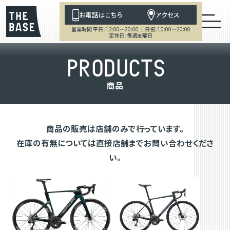
お電話はこちら
アクセス
営業時間 平日：12:00～20:00 土日祝：10:00～20:00
定休日：毎週金曜日
P
R
O
D
U
C
T
S
商
品
商品の販売は店舗のみで行っています。
在庫の有無については直接店舗までお問い合わせくださ
い。