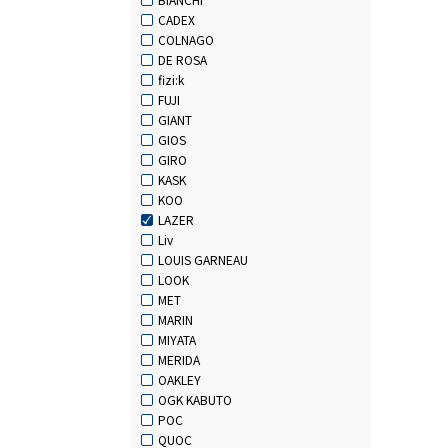
CADEX
COLNAGO
DE ROSA
fizi:k
FUJI
GIANT
GIOS
GIRO
KASK
KOO
LAZER
Liv
LOUIS GARNEAU
LOOK
MET
MARIN
MIYATA
MERIDA
OAKLEY
OGK KABUTO
POC
QUOC