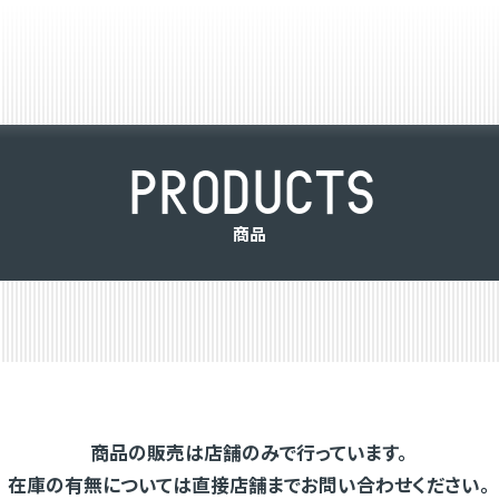
P
R
O
D
U
C
T
S
商
品
商品の販売は店舗のみで行っています。
在庫の有無については直接店舗までお問い合わせください。