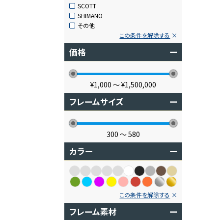
SCOTT
SHIMANO
その他
この条件を解除する
価格
ー
¥1,000
〜
¥1,500,000
フレームサイズ
ー
300
〜
580
カラー
ー
この条件を解除する
フレーム素材
ー