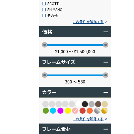
SCOTT
SHIMANO
その他
この条件を解除する
価格
ー
¥1,000
〜
¥1,500,000
フレームサイズ
ー
300
〜
580
カラー
ー
この条件を解除する
フレーム素材
ー