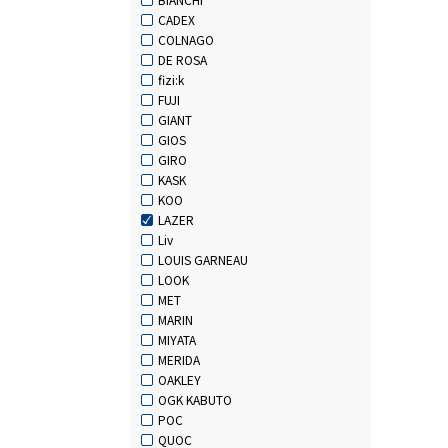
CADEX
COLNAGO
DE ROSA
fizi:k
FUJI
GIANT
GIOS
GIRO
KASK
KOO
LAZER
Liv
LOUIS GARNEAU
LOOK
MET
MARIN
MIYATA
MERIDA
OAKLEY
OGK KABUTO
POC
QUOC