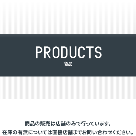
P
R
O
D
U
C
T
S
商
品
商品の販売は店舗のみで行っています。
在庫の有無については直接店舗までお問い合わせください。