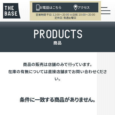
お電話はこちら
アクセス
営業時間 平日：12:00～20:00 土日祝：10:00～20:00
定休日：毎週金曜日
P
R
O
D
U
C
T
S
商
品
商品の販売は店舗のみで行っています。
在庫の有無については直接店舗までお問い合わせくださ
い。
条件に一致する商品がありません。