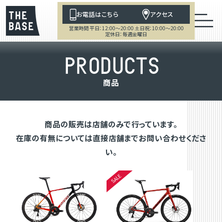
お電話はこちら
アクセス
営業時間 平日：12:00～20:00 土日祝：10:00～20:00
定休日：毎週金曜日
P
R
O
D
U
C
T
S
商
品
商品の販売は店舗のみで行っています。
在庫の有無については直接店舗までお問い合わせくださ
い。