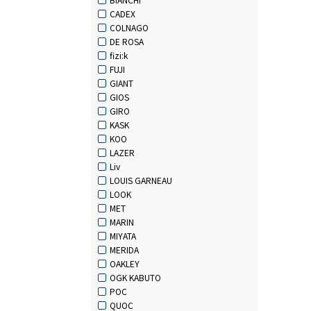
CADEX
COLNAGO
DE ROSA
fizi:k
FUJI
GIANT
GIOS
GIRO
KASK
KOO
LAZER
Liv
LOUIS GARNEAU
LOOK
MET
MARIN
MIYATA
MERIDA
OAKLEY
OGK KABUTO
POC
QUOC