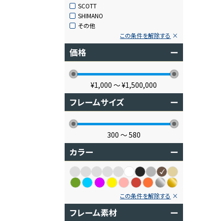
SCOTT
SHIMANO
その他
この条件を解除する
価格
ー
¥1,000
〜
¥1,500,000
フレームサイズ
ー
300
〜
580
カラー
ー
この条件を解除する
フレーム素材
ー