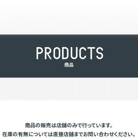
P
R
O
D
U
C
T
S
商
品
商品の販売は店舗のみで行っています。
在庫の有無については直接店舗までお問い合わせください。