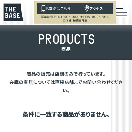
お電話はこちら
アクセス
営業時間 平日：12:00～20:00 土日祝：10:00～20:00
定休日：毎週金曜日
P
R
O
D
U
C
T
S
商
品
商品の販売は店舗のみで行っています。
在庫の有無については直接店舗までお問い合わせくださ
い。
条件に一致する商品がありません。