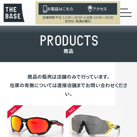
お電話はこちら
アクセス
営業時間 平日：12:00～20:00 土日祝：10:00～20:00
定休日：毎週金曜日
P
R
O
D
U
C
T
S
商
品
商品の販売は店舗のみで行っています。
在庫の有無については直接店舗までお問い合わせくださ
い。