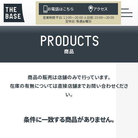
お電話はこちら
アクセス
営業時間 平日：12:00～20:00 土日祝：10:00～20:00
定休日：毎週金曜日
P
R
O
D
U
C
T
S
商
品
商品の販売は店舗のみで行っています。
在庫の有無については直接店舗までお問い合わせくださ
い。
条件に一致する商品がありません。