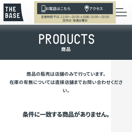
お電話はこちら
アクセス
営業時間 平日：12:00～20:00 土日祝：10:00～20:00
定休日：毎週金曜日
P
R
O
D
U
C
T
S
商
品
商品の販売は店舗のみで行っています。
在庫の有無については直接店舗までお問い合わせくださ
い。
条件に一致する商品がありません。