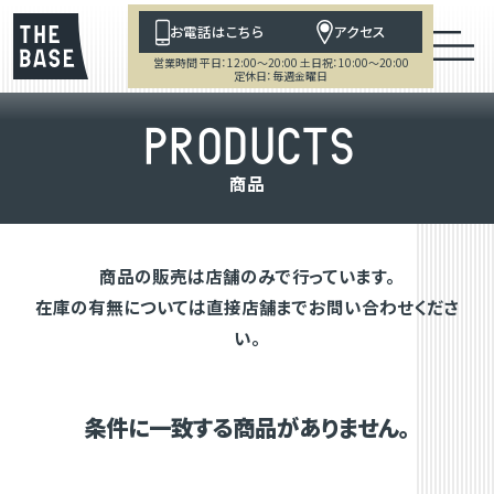
お電話はこちら
アクセス
営業時間 平日：12:00～20:00 土日祝：10:00～20:00
定休日：毎週金曜日
P
R
O
D
U
C
T
S
商
品
商品の販売は店舗のみで行っています。
在庫の有無については直接店舗までお問い合わせくださ
い。
条件に一致する商品がありません。