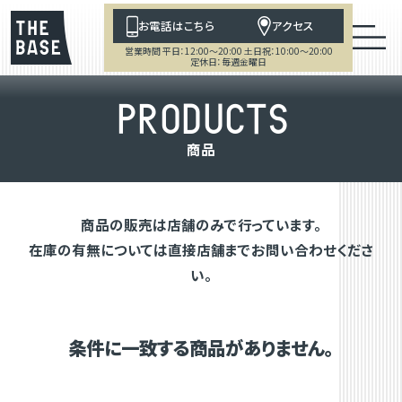
お電話はこちら
アクセス
営業時間 平日：12:00～20:00 土日祝：10:00～20:00
定休日：毎週金曜日
P
R
O
D
U
C
T
S
商
品
商品の販売は店舗のみで行っています。
在庫の有無については直接店舗までお問い合わせくださ
い。
条件に一致する商品がありません。